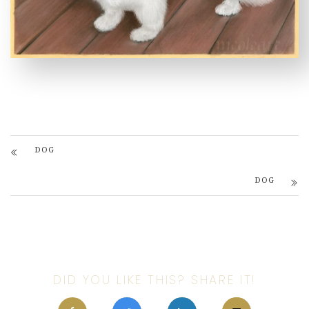
DOG
DOG
DID YOU LIKE THIS? SHARE IT!