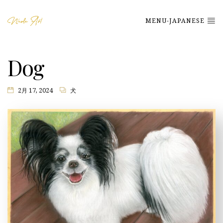
MENU-JAPANESE
Dog
2月 17, 2024
犬