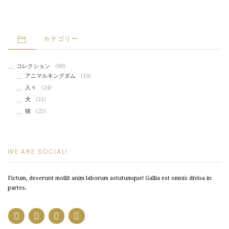
カテゴリー
コレクション
(90)
アニマルキングダム
(10)
人々
(24)
犬
(31)
猫
(25)
WE ARE SOCIAL!
Fictum, deserunt mollit anim laborum astutumque! Gallia est omnis divisa in
partes.