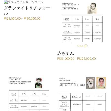
グラファイト＆チャコー
ル
価
円
28,000.00
–
円
90,000.00
こ
格
の
帯:
商
円
品
28,000.00
に
–
は
円
複
90,000.00
赤ちゃん
数
の
価
円
36,000.00
–
円
126,000.00
バ
こ
格
リ
の
帯:
エ
商
円
ー
品
36,000.00
シ
に
–
ョ
は
円
ン
複
126,000.00
が
数
あ
の
り
バ
ま
リ