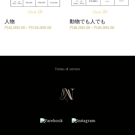
す。
エ
オ
ー
プ
シ
シ
ョ
人物
動物でも人でも
ョ
ン
価
価
円
41,000.00
–
円
136,000.00
円
46,000.00
–
円
49,000.00
ン
が
こ
こ
格
格
は
あ
の
の
帯:
帯:
商
り
商
商
円
円
品
ま
品
品
41,000.00
46,000.00
ペ
す。
に
に
–
–
ー
オ
は
は
円
円
ジ
プ
複
複
136,000.00
49,000.00
か
シ
Terms of service
数
数
ら
ョ
の
の
選
ン
バ
バ
択
は
リ
リ
で
商
エ
エ
き
品
ー
ー
ま
ペ
シ
シ
す
ー
ョ
ョ
ジ
ン
ン
か
が
が
ら
あ
あ
選
り
り
択