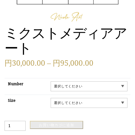
ミクストメディアア
ート
価
円
30,000.00
–
円
95,000.00
格
Number
帯:
円
Size
30,000.00
ミ
–
お買い物カゴに追加
ク
ス