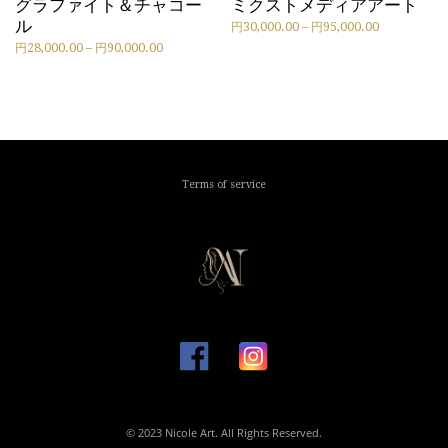
グラファイト＆チャコー
ミクストメディアアート
は
は
円
円
ル
価
円
30,000.00
–
円
95,000.00
複
複
136,000.00
126,000.00
こ
格
価
円
28,000.00
–
円
90,000.00
数
数
の
帯:
こ
格
の
の
商
円
の
帯:
バ
バ
品
30,000.00
商
円
リ
リ
に
–
品
28,000.00
エ
エ
は
円
に
–
ー
ー
複
95,000.00
は
円
シ
シ
数
複
90,000.00
ョ
ョ
Terms of service
の
数
ン
ン
バ
の
が
が
リ
バ
あ
あ
エ
リ
り
り
ー
エ
ま
ま
シ
ー
す。
す。
ョ
シ
オ
オ
ン
ョ
プ
プ
が
ン
シ
シ
あ
が
ョ
ョ
り
あ
ン
ン
ま
り
は
は
す。
ま
商
商
オ
す。
品
品
© 2023 Nicole Art. All Rights Reserved.
プ
オ
ペ
ペ