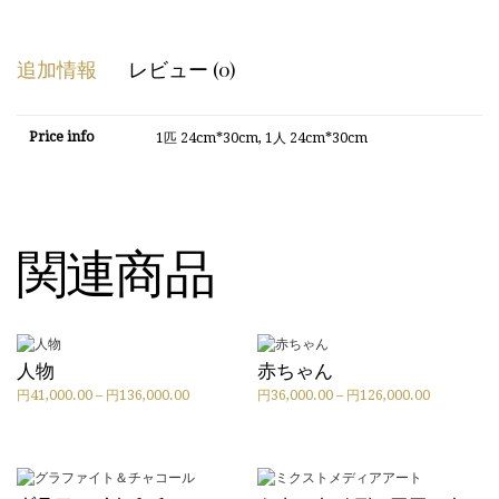
49,000.00
追加情報
レビュー (0)
Price info
1匹 24cm*30cm, 1人 24cm*30cm
関連商品
人物
赤ちゃん
価
価
円
41,000.00
–
円
136,000.00
円
36,000.00
–
円
126,000.00
こ
こ
格
格
の
の
帯:
帯:
商
商
円
円
品
品
41,000.00
36,000.00
に
に
–
–