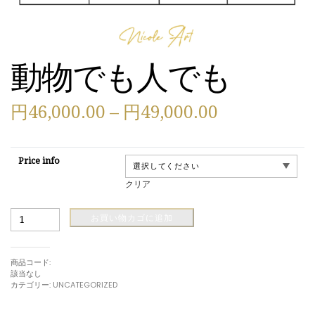
動物でも人でも
価
円
46,000.00
–
円
49,000.00
格
Price info
帯:
クリア
円
動
お買い物カゴに追加
46,000.00
物
で
も
–
商品コード:
人
該当なし
で
円
カテゴリー:
UNCATEGORIZED
も
個