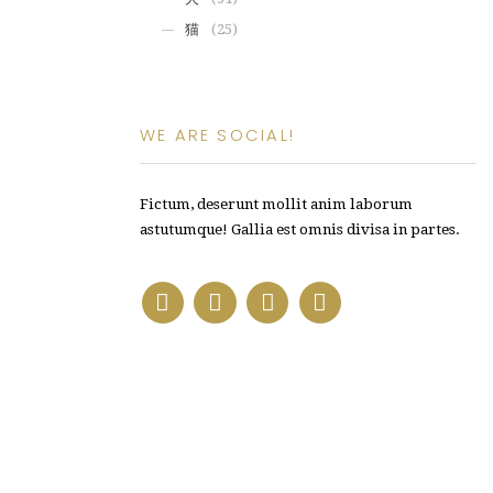
猫
(25)
WE ARE SOCIAL!
Fictum, deserunt mollit anim laborum
astutumque! Gallia est omnis divisa in partes.