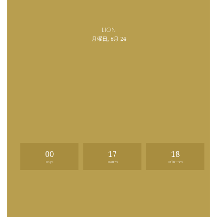
LION
月曜日, 8月 24
00
17
18
Days
Hours
Minutes