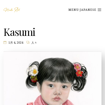
MENU-JAPANESE
Kasumi
1月 4, 2024
人々