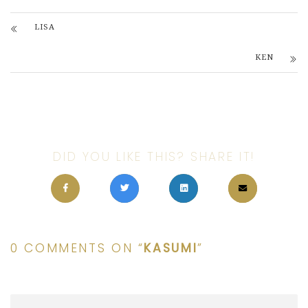
LISA
KEN
DID YOU LIKE THIS? SHARE IT!
0 COMMENTS ON “
KASUMI
”