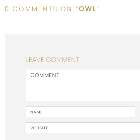
0 COMMENTS ON “
OWL
”
LEAVE COMMENT
<b>Comment</b> ( * )
Name
Website