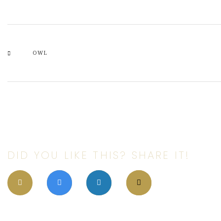
OWL
DID YOU LIKE THIS? SHARE IT!