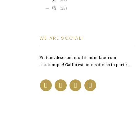
猫
(25)
WE ARE SOCIAL!
Fictum, deserunt mollit anim laborum
astutumque! Gallia est omnis divisa in partes.